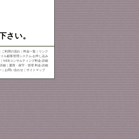
下さい。
｜
ご利用の流れ
｜
料金一覧
｜
リンク
ァイル顧客管理システム-お申し込み
｜
WEBコンサルティング料金-詳細
-詳細
｜
運用・保守・管理 料金-詳細
ー
｜
お問い合わせ
｜
サイトマップ