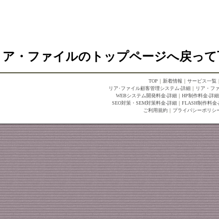
リア・ファイルのトップページへ戻って
TOP
｜
新着情報
｜
サービス一覧
リア･ファイル顧客管理システム-詳細
｜
リア・フ
WEBシステム開発料金-詳細
｜
HP制作料金-詳細
SEO対策・SEM対策料金-詳細
｜
FLASH制作料金
ご利用規約
｜
プライバシーポリシ